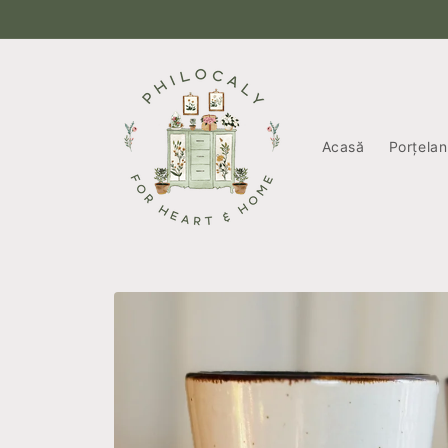
Salt la
conținut
Acasă
Porțelan
Salt la
informațiile
despre
produs