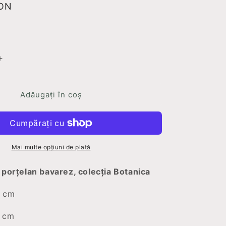
RON
Creșteți
cantitatea
pentru
Set
Adăugați în coș
2
vaze
Botanica
Mai multe opțiuni de plată
 porțelan bavarez, colecția Botanica
3 cm
7 cm