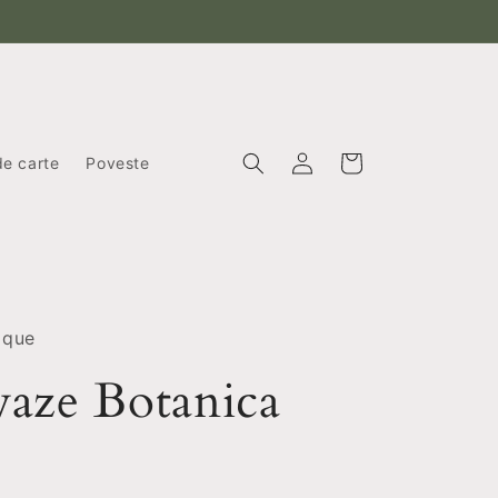
Conectați-
Coș
de carte
Poveste
vă
ique
vaze Botanica