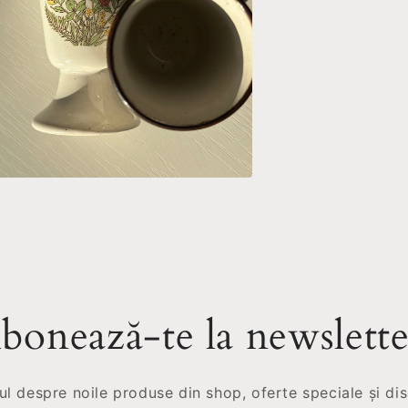
chide
inutul
ia
astră
ală
bonează-te la newslette
mul despre noile produse din shop, oferte speciale și dis