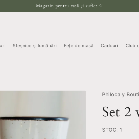
Magazin pentru casă și suflet ♡
uri
Sfeșnice și lumânări
Fețe de masă
Cadouri
Club 
Philocaly Bout
Set 2 
STOC: 1