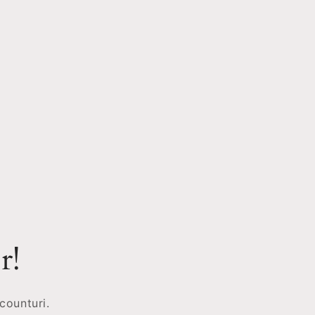
r!
counturi.