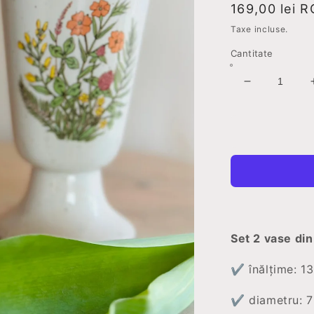
Preț
169,00 lei 
obișnuit
Taxe incluse.
Cantitate
Reduceți
cantitatea
pentru
Set
2
vaze
Botanica
Set 2 vase din
✔️
înălțime: 1
✔️ diametru: 